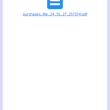
purchases_file_24_55_27_257374.pdf