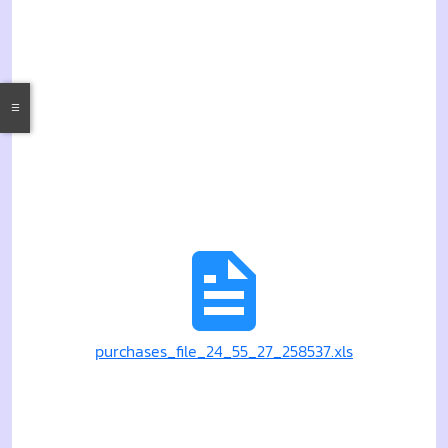
purchases_file_24_55_27_258537.xls